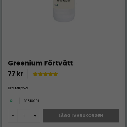
Greenium Förtvätt
77 kr
Bra Miljöval
18510001
LÄGG I VARUKORGEN
-
+