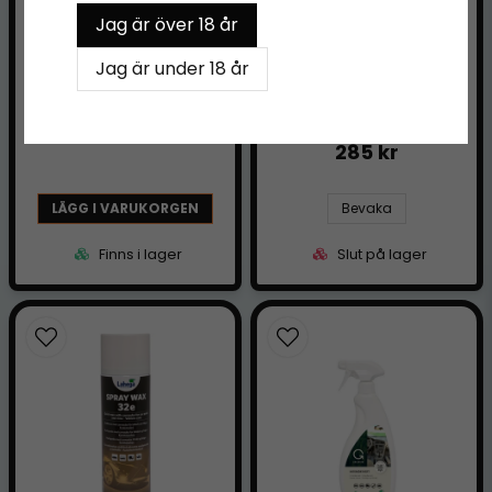
POLERINGSMEDEL
KERAMISKT
Jag är över 18 år
STEG 1 - Lahega DA
LACKSKYDD SPRAY
Jag är under 18 år
Heavy Cut 500ml
500ml - Lahega
Ceramicguard Wet
550 kr
Seal
285 kr
LÄGG I VARUKORGEN
Bevaka
Finns i lager
Slut på lager