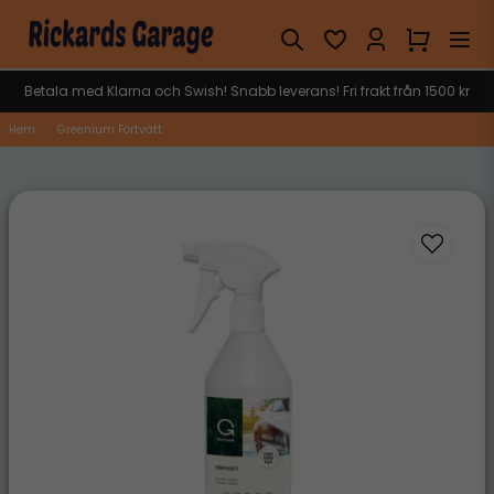
Betala med Klarna och Swish! Snabb leverans! Fri frakt från 1500 kr
Hem
Greenium Förtvätt