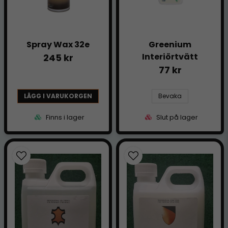
Spray Wax 32e
Greenium
Interiörtvätt
245 kr
77 kr
LÄGG I VARUKORGEN
Bevaka
Finns i lager
Slut på lager