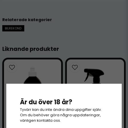
för 1 år sedan
Delar av min husbil var inte vit längre
trotts polering och lackrengöring.
Relaterade kategorier
Utan flammig och tråkig på nära håll.
Förtvätt och mirakelsvamp fick den
BILREKOND
att se bländande vit ut igen. En otrolig
produkt till husbilens plastkaross.
Liknande produkter
Är du över 18 år?
Tyvärr kan du inte ändra dina uppgifter själv.
Om du behöver göra några uppdateringar,
vänligen kontakta oss.
LAHEGA