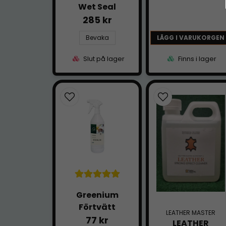
Wet Seal
285 kr
Bevaka
LÄGG I VARUKORGEN
Slut på lager
Finns i lager
Greenium
Förtvätt
LEATHER MASTER
77 kr
LEATHER