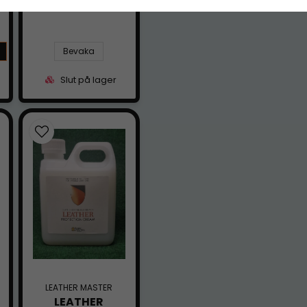
Bevaka
Slut på lager
LEATHER MASTER
LEATHER