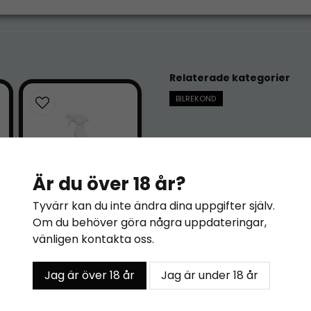
LAHEGA_DA_H
144.29 KB
Relaterade kategorier
BILREKOND
Är du över 18 år?
Tyvärr kan du inte ändra dina uppgifter själv.
Om du behöver göra några uppdateringar,
Greenium
vänligen kontakta oss.
Interiörtvätt
77 kr
Jag är över 18 år
Jag är under 18 år