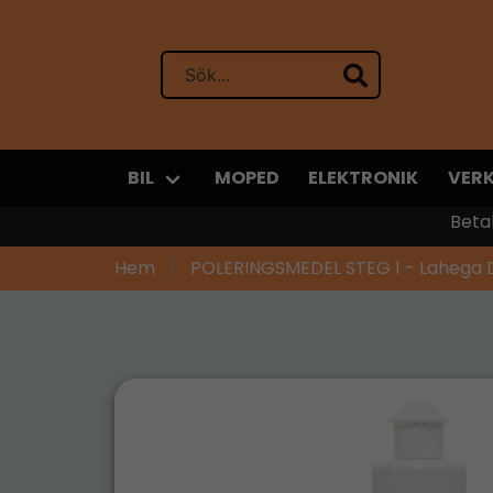
BIL
MOPED
ELEKTRONIK
VER
Beta
Hem
POLERINGSMEDEL STEG 1 - Lahega 