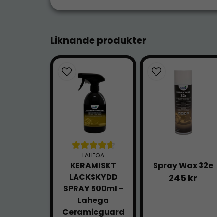
Liknande produkter
LAHEGA
KERAMISKT
Spray Wax 32e
LACKSKYDD
245 kr
SPRAY 500ml -
Lahega
Ceramicguard