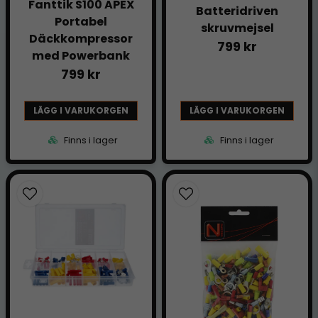
Fanttik S100 APEX
Batteridriven
Portabel
skruvmejsel
Däckkompressor
799 kr
med Powerbank
799 kr
LÄGG I VARUKORGEN
LÄGG I VARUKORGEN
Finns i lager
Finns i lager