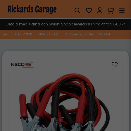
Betala med Klarna och Swish! Snabb leverans! Fri frakt från 1500 kr
Hem
ELEKTRONIK
STARTKABLAR, 500A, 35mm2, L=5.0m. CCA-KABEL