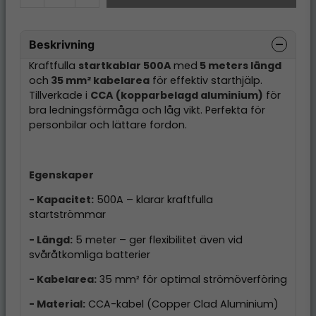
Beskrivning
Kraftfulla
startkablar 500A
med
5 meters längd
och
35 mm² kabelarea
för effektiv starthjälp.
Tillverkade i
CCA (kopparbelagd aluminium)
för
bra ledningsförmåga och låg vikt. Perfekta för
personbilar och lättare fordon.
Egenskaper
- Kapacitet:
500A – klarar kraftfulla
startströmmar
- Längd:
5 meter – ger flexibilitet även vid
svåråtkomliga batterier
- Kabelarea:
35 mm² för optimal strömöverföring
- Material:
CCA-kabel (Copper Clad Aluminium)