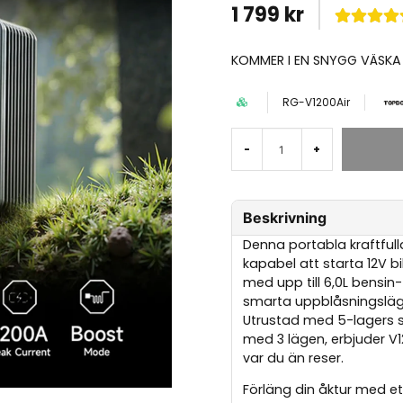
1 799 kr
KOMMER I EN SNYGG VÄSKA
RG-V1200Air
-
+
Beskrivning
Denna portabla kraftfull
kapabel att starta 12V b
med upp till 6,0L bensin-
smarta uppblåsningsläg
Utrustad med 5-lagers 
med 3 lägen, erbjuder V1
var du än reser.
Förläng din åktur med et