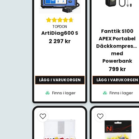
TOPDON
Fanttik S100
ArtiDiag600 S
APEX Portabel
2 297 kr
Däckkompresso
med
Powerbank
799 kr
LÄGG I VARUKORGEN
LÄGG I VARUKORGEN
Finns i lager
Finns i lager