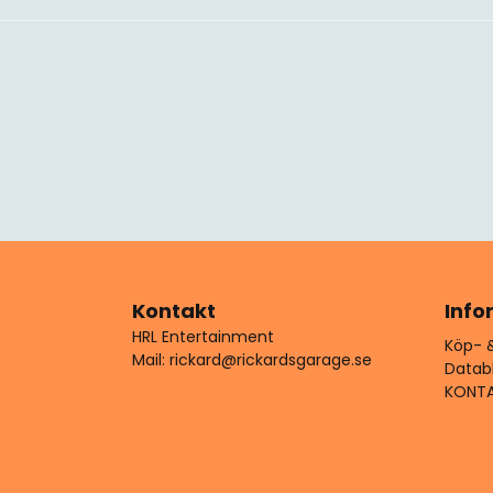
Kontakt
Info
HRL Entertainment
Köp- &
Mail: rickard@rickardsgarage.se
Datab
KONT