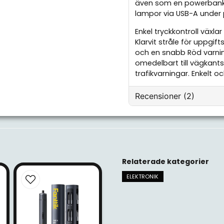
även som en powerbank o
lampor via USB-A under p
Enkel tryckkontroll växlar
Klarvit stråle för uppgif
och en snabb Röd varnin
omedelbart till vägkants
trafikvarningar. Enkelt oc
Recensioner (2)
Mikael
för 1 månad sedan
Örjan
Relaterade kategorier
för 5 månader sedan
ELEKTRONIK