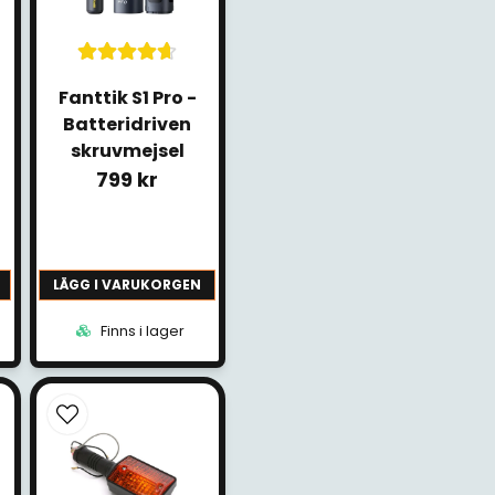
Fanttik S1 Pro -
Batteridriven
skruvmejsel
r
799 kr
LÄGG I VARUKORGEN
Finns i lager