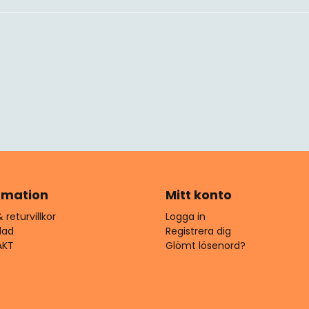
rmation
Mitt konto
 returvillkor
Logga in
lad
Registrera dig
AKT
Glömt lösenord?