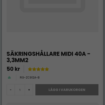
SÄKRINGSHÅLLARE MIDI 40A -
3,3MM2
50 kr
RG-ZC912A-B
LÄGG I VARUKORGEN
-
+