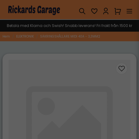
Betala med Klarna och Swish! Snabb leverans! Fri frakt från 1500 kr
Hem
ELEKTRONIK
SÄKRINGSHÅLLARE MIDI 40A - 3,3MM2