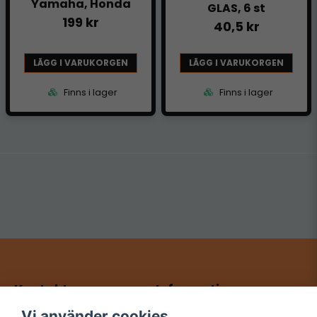
Yamaha, Honda
GLAS, 6 st
199 kr
40,5 kr
LÄGG I VARUKORGEN
LÄGG I VARUKORGEN
Finns i lager
Finns i lager
Kontakt
Information
HRL Entertainment
Köp- & returvillkor
Vi använder cookies