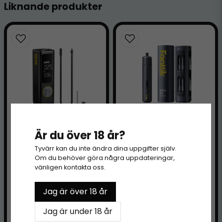
Liknande produkter
Är du över 18 år?
Fanttik S1 Pro -
Fanttik S100 APEX
Tyvärr kan du inte ändra dina uppgifter själv.
Batteridriven
Om du behöver göra några uppdateringar,
Portabel
skruvmejsel
vänligen kontakta oss.
Däckkompressor
799 kr
med Powerbank
Jag är över 18 år
799 kr
Jag är under 18 år