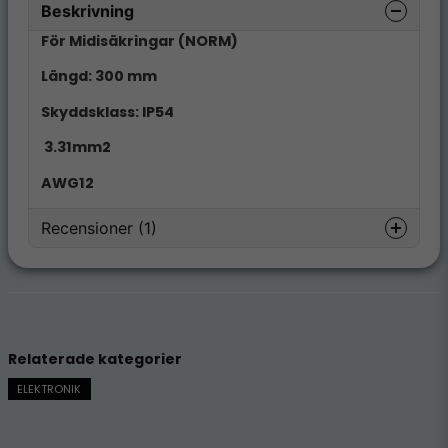
Beskrivning
För Midisäkringar (NORM)
Längd: 300 mm
Skyddsklass: IP54
3.31mm2
AWG12
Recensioner (1)
Björn
för 9 månader sedan
Relaterade kategorier
ELEKTRONIK