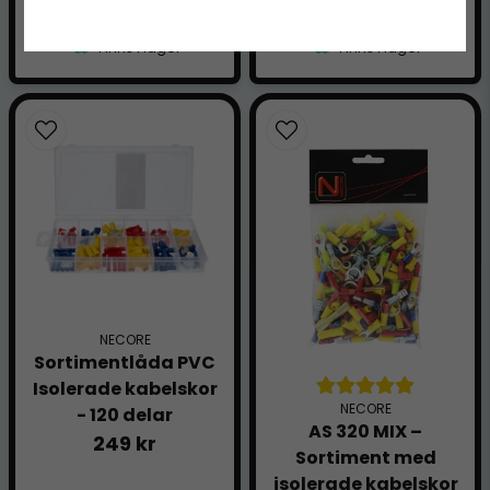
LÄGG I VARUKORGEN
LÄGG I VARUKORGEN
Finns i lager
Finns i lager
NECORE
Sortimentlåda PVC
Isolerade kabelskor
NECORE
- 120 delar
AS 320 MIX –
249 kr
Sortiment med
isolerade kabelskor