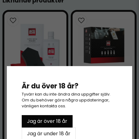
Liknande produkter
Är du över 18 år?
AUTOGLYM
Bilvårdskit – Lack &
Tyvärr kan du inte ändra dina uppgifter själv.
AUTOGLYM SUPER
Om du behöver göra några uppdateringar,
Hjul (Keramiskt
vänligen kontakta oss.
RESIN POLISH
skydd)
259 kr
499 kr
Jag är över 18 år
Jag är under 18 år
LÄGG I VARUKORGEN
LÄGG I VARUKORGEN