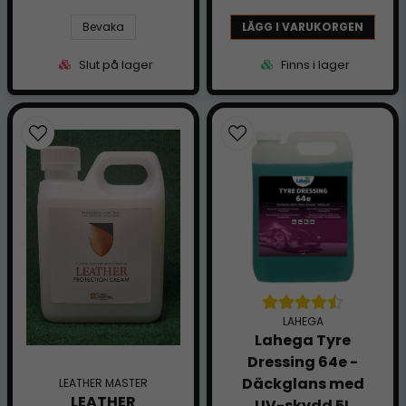
Bevaka
LÄGG I VARUKORGEN
Slut på lager
Finns i lager
LAHEGA
Lahega Tyre
Dressing 64e -
Däckglans med
LEATHER MASTER
LEATHER
UV-skydd 5L