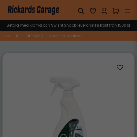
Betala med Klarna och Swish! Snabb leverans! Fri frakt från 1500 kr
Hem
BIL
BILREKOND
Greenium Insektbort