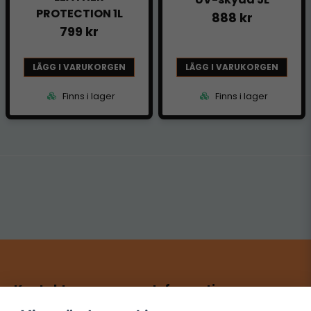
PROTECTION 1L
888 kr
799 kr
LÄGG I VARUKORGEN
LÄGG I VARUKORGEN
Finns i lager
Finns i lager
Kontakt
Information
HRL Entertainment