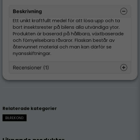
Beskrivning
Ett unikt kraftfullt medel för att lösa upp och ta
bort insektsrester på bilens alla utvändiga ytor.
Produkten är baserad på hållbara, växtbaserade
och förnyelsebara råvaror. Flaskan består av
återvunnet material och man kan därför se
nyansskiftningar.
Recensioner (1)
Stefan Håkansson
för 1 år sedan
Mycket bra produkt till bra pris,väl
packat frakten snabbare än blixten
Relaterade kategorier
BILREKOND