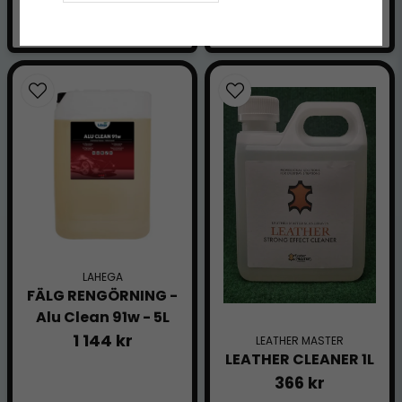
Finns i lager
Finns i lager
LAHEGA
FÄLG RENGÖRNING -
Alu Clean 91w - 5L
1 144 kr
LEATHER MASTER
LEATHER CLEANER 1L
366 kr