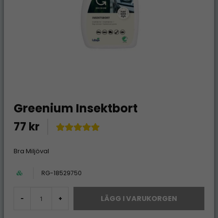
Greenium Insektbort
77 kr
Bra Miljöval
RG-18529750
LÄGG I VARUKORGEN
-
+