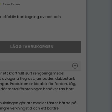
2 omdömen
ör effektiv borttagning av rost och
LÄGG I VARUKORGEN
r ett kraftfullt surt rengöringsmedel
vt avlägsna flygrost, järnoxider, dubbstänk
gar. Produkten är idealisk för fordon, tåg,
 där metallföroreningar behöver tas bort
muleringen gör att medlet fäster bättre på
 längre verkningstid och ett bättre