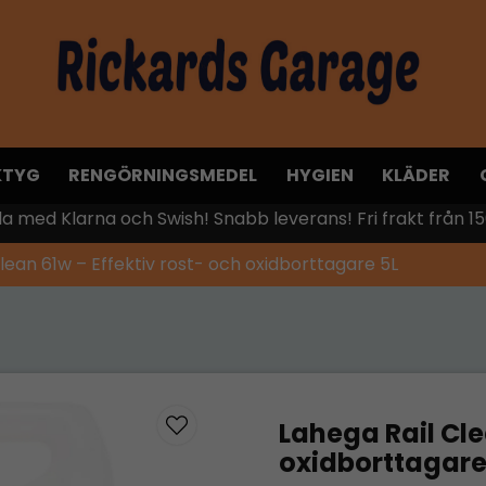
KTYG
RENGÖRNINGSMEDEL
HYGIEN
KLÄDER
la med Klarna och Swish! Snabb leverans! Fri frakt från 15
lean 61w – Effektiv rost- och oxidborttagare 5L
Lahega Rail Cle
oxidborttagare