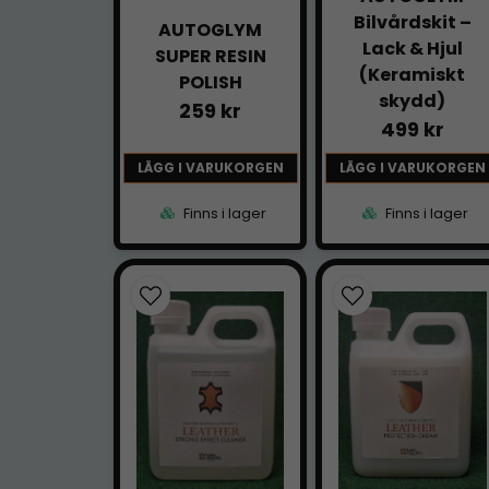
Bilvårdskit –
AUTOGLYM
Lack & Hjul
SUPER RESIN
(Keramiskt
POLISH
skydd)
259 kr
499 kr
LÄGG I VARUKORGEN
LÄGG I VARUKORGEN
Finns i lager
Finns i lager