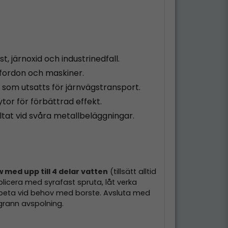
st, järnoxid och industrinedfall.
, fordon och maskiner.
r som utsatts för järnvägstransport.
tor för förbättrad effekt.
ultat vid svåra metallbeläggningar.
1w med upp till 4 delar vatten
(tillsätt alltid
plicera med syrafast spruta, låt verka
beta vid behov med borste. Avsluta med
grann avspolning.