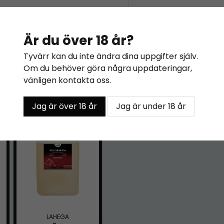
Teknisk information
pH-värde:
under 1
Är du över 18 år?
Recensioner (2)
Tyvärr kan du inte ändra dina uppgifter själv.
Om du behöver göra några uppdateringar,
Stefan
vänligen kontakta oss.
för 6 månader sedan
Funkade kanon löste upp
Jag är över 18 år
Jag är under 18 år
Relaterade kategorier
Mattias
för 1 år sedan
BILREKOND
Har provat mycket produk
Galet nöjd kund
LAHEGA