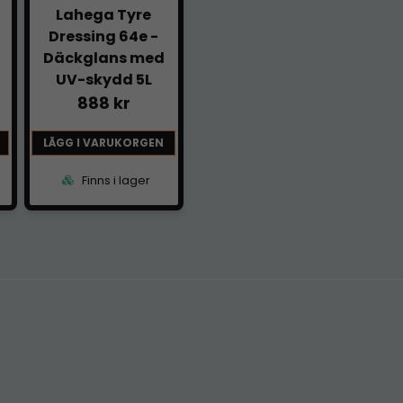
Lahega Tyre
Dressing 64e -
Däckglans med
UV-skydd 5L
888 kr
LÄGG I VARUKORGEN
Finns i lager