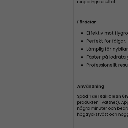
rengöringsresultat.
Fördelar
Effektiv mot flygro
Perfekt för fälgar
Lämplig för nybila
Fäster på lodräta y
Professionellt res
Användning
Späd
1 del Rail Clean 6
produkten i vattnet). Ap
några minuter och bear
högtryckstvätt och nog