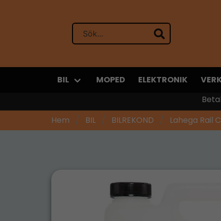
BIL
MOPED
ELEKTRONIK
VER
Beta
Hem
BIL
BILREKOND
Lahega Rail C