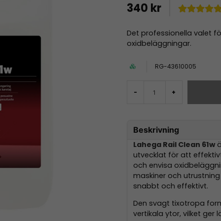
340 kr
Det professionella valet f
oxidbeläggningar.
RG-43610005
-
+
Beskrivning
Lahega Rail Clean 61w
ä
utvecklat för att effekti
och envisa oxidbeläggnin
maskiner och utrustning
snabbt och effektivt.
Den svagt tixotropa for
vertikala ytor, vilket ger