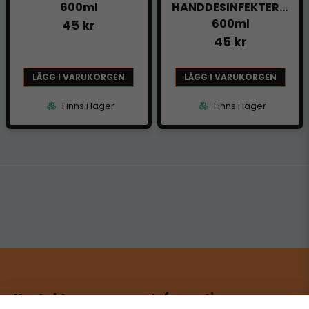
600ml
HANDDESINFEKTERING
600ml
45 kr
45 kr
LÄGG I VARUKORGEN
LÄGG I VARUKORGEN
Finns i lager
Finns i lager
Kontakt
Information