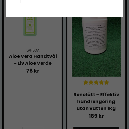
LAHEGA
Aloe Vera Handtvål
- Liv Aloe Verde
78 kr
Renolätt – Effektiv
handrengöring
utan vatten 1Kg
189 kr