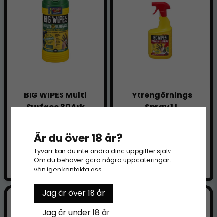
BIG WIPES Multi
Ytrengörnings
Surface 80Ark
Spray 1 L
249 kr
235 kr
Är du över 18 år?
LÄGG I VARUKORGEN
LÄGG I VARUKORGEN
Tyvärr kan du inte ändra dina uppgifter själv.
Om du behöver göra några uppdateringar,
Finns i lager
Finns i lager
vänligen kontakta oss.
Jag är över 18 år
Jag är under 18 år