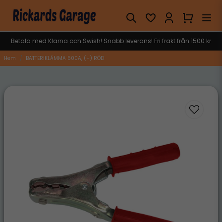
Betala med Klarna och Swish! Snabb leverans! Fri frakt från 1500 kr
Hem
BATTERIKLÄMMA 500A, (+) RÖD