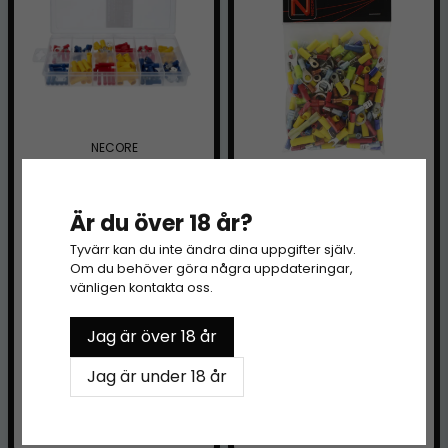
NECORE
Sortimentlåda PVC
Isolerade kabelskor
NECORE
- 120 delar
Är du över 18 år?
AS 320 MIX –
249 kr
Tyvärr kan du inte ändra dina uppgifter själv.
Sortiment med
Om du behöver göra några uppdateringar,
isolerade kabelskor
vänligen kontakta oss.
(ca 300 delar)
269 kr
Jag är över 18 år
Jag är under 18 år
LÄGG I VARUKORGEN
LÄGG I VARUKORGEN
Finns i lager
Finns i lager