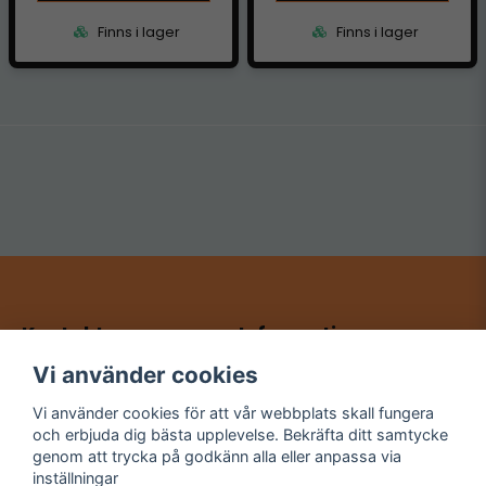
Finns i lager
Finns i lager
Kontakt
Information
HRL Entertainment
Köp- & returvillkor
Vi använder cookies
Mail:
Datablad
rickard@rickardsgarage.se
KONTAKT
Vi använder cookies för att vår webbplats skall fungera
och erbjuda dig bästa upplevelse. Bekräfta ditt samtycke
genom att trycka på godkänn alla eller anpassa via
Mitt konto
Följ mig
inställningar