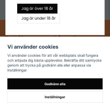
Jag är över 18 år
Jag är under 18 år
Kontakt
Information
HRL Entertainment
Köp- & returvillkor
Vi använder cookies
Mail:
Datablad
rickard@rickardsgarage.se
KONTAKT
Vi använder cookies för att vår webbplats skall fungera
och erbjuda dig bästa upplevelse. Bekräfta ditt samtycke
genom att trycka på godkänn alla eller anpassa via
Mitt konto
Följ mig
inställningar
Logga in
Facebook
Registrera dig
Instagram
Godkänn alla
Glömt lösenord?
Youtube
TikTok
Inställningar